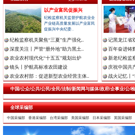
以产业富民促振兴
祁连巍巍树丰碑
高回报
纪检监察机关监督护航农业全
产业链高质量发展以产业富民
促振兴中央纪委..
纪检监察机关聚焦“三夏”生产强化..
记黑龙江省双
深度关注丨严管“册外地”助力黑土..
百年奋进铸辉
农业农村现代化“十五五”规划出炉
新老纪检监察
镜头丨护航高标准农田建设
庆祝中国共产
农业农村部：促进新型农业经营主体..
战火记忆丨“
中国/公众/公共/公民/全民/法制/新闻网与媒体/政府/企事业/
一枚“钉子”竟然扎入要害部门
全球采编部
中国采编部
香港采编部
台湾采编部
美国采编部
日本采编部
英国采编部