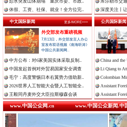
中国法治新闻网.
彭水突发山体崩塌 重庆市委、市政..
库尔勒市交通
休假、工资、社保、就业！全方位完..
深度关注丨让
巳巳如意，开工大吉！
三轮上
中文国际新闻
公共国际新闻
中国法院新闻网.
更多/MORE>>>
外交部发布重磅视频
7月13日，外交部发言人办公
室发布双语视频《南海听涛》
中国检察新闻网.
中国公共新闻网..
中方公布：对6家美国实体采取反制..
China and the
中国发起首例对外贸易国家安全调查
Li Qiang to At
中国医药新闻网.
毛宁：高度警惕日本右翼势力借助新..
Colombian Mini
2026世界人工智能大会暨人工智能全..
Assistant Fore
“后车司机肯定在骂我”
全民健身
王毅同丹麦外交大臣拉斯穆森会谈
Assistant Fore
中国企业新闻网.
www.中国公众网.cn
www.中国公众新闻.中