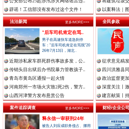
公安部公布25起涉汛涉灾网络谣言违..
将建筑垃圾
中国视频新闻网.
辟谣！工信部没有发布过这个文件！
以案释法｜图“
法治新闻
全民参政
更多/MORE>>>
“后车司机肯定在骂..
中国廉政法纪网.
男子在高速快车道急刹停
雄关漫道展新颜
车："后车司机肯定在骂我"20
“
26年7月13日，湖北..
近期涉私家车群死群伤事故多发，公..
征求意见稿发
中国律师在线.中
传销头目出狱后办书院暴力管教孩子..
四川洪雅县同
青岛市黄岛区通报一起火情
政治监督更
河南郑州一市场火灾致2死2伤，警方..
深度关注丨
中国参政网.中
山西河津警方发布悬赏公告
建言献策丨持
案件追踪调查
财经/企业公
更多/MORE>>>
中国全民新闻网.
释永信一审获刑24年
衣柜里的秘密
高速路上
被告人刘应成职务侵占、挪用