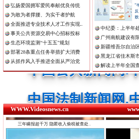
弘扬爱国拥军爱民奉献优良传统
"
反
为敢为者撑腰、为实干者护航
败
中国公民新闻网.
全面推进专业技术人才工作实现..
中纪委：上半年处
事关公共资源交易中心招标投标
广州南航建设有
生态环境监测“十五五”规划
新疆维吾尔自治
中国公共新闻网.
部署28条重点任务举措扩大消费
黑龙江省佳木斯
从抓作风入手推进全面从严治党
解读上半年全国
数据
中国法制新闻网.
三年瞒报超千万 隐匿收入偷税被查处..
WWW.Videosnews.cn
ww
中国法治新闻网.