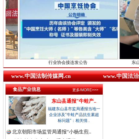
中国农业新闻网.
中国视频新闻网.
世界屋脊 天路回响
永
行业协会接连发公告
中国廉政法纪网.
东山县通报“牛蛙产
www.中国法制传媒网.cn
www.中国法治
食品产业信息
更多/MORE>>>
中国律师在线.中
东山县通报“牛蛙产..
福建东山县市监局通报当地一
企业涉及"牛蛙产品抗生素超
标问题"：相关情..
中国参政网.中
红船起航处 潮起向未来
广州首
北京朝阳市场监管局通报“小杨生煎..