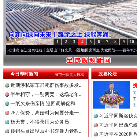
1
2
3
4
5
6
7
8
9
10
奋进复兴征程丨宝塔山下好光景..
·[视频]
因党而生 为党而战——百年“纪”事⑧加强纪律.
今日即时新闻
政要论坛
省市州负责人投稿
近期涉私家车群死群伤事故多发..
习
半生相守，一别两宽：这场老年..
工
一纸欠条伤亲情 巡回调解促和..
主
“后车司机肯定在骂我”
全民健身
26万保费，离婚时为何要分走一..
习近平同斯洛伐
杨天誉，不得录用为公务员
习近平同巴西总
传销头目出狱后办书院暴力管教..
习近平在2026