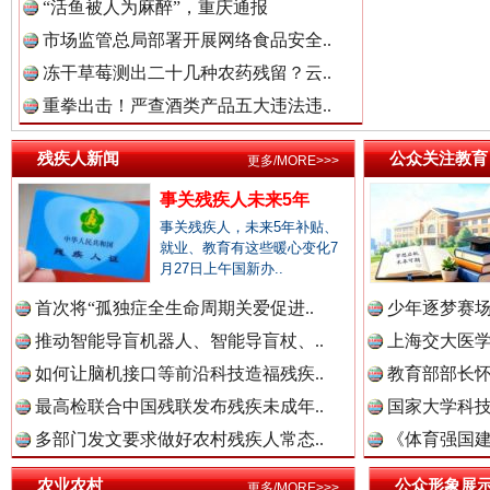
“活鱼被人为麻醉”，重庆通报
市场监管总局部署开展网络食品安全..
冻干草莓测出二十几种农药残留？云..
重拳出击！严查酒类产品五大违法违..
残疾人新闻
公众关注教育
更多/MORE>>>
事关残疾人未来5年
事关残疾人，未来5年补贴、
三年瞒报超千万 隐匿收入偷税被查处..
就业、教育有这些暖心变化7
月27日上午国新办..
首次将“孤独症全生命周期关爱促进..
少年逐梦赛场
推动智能导盲机器人、智能导盲杖、..
上海交大医
如何让脑机接口等前沿科技造福残疾..
教育部部长怀
最高检联合中国残联发布残疾未成年..
国家大学科技
多部门发文要求做好农村残疾人常态..
《体育强国建
农业农村
公众形象展
更多/MORE>>>