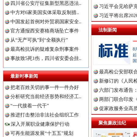
四川省公安厅征集新型黑恶违法..
理高级..
习近平会见哈萨
中方对6家美国实体采取反制措..
习近平将出席20
中国发起首例对外贸易国家安全..
球治理..
法制新闻
官方通报西安赛格商场坠亡事件
从“无产可执”到“全额执行”
最高检抗诉的疑难复杂刑事案件
8
世界屋脊 天路回响
永
起
事故致5死1伤，四川省安委会挂..
国
最高检公安部联
最新时事新闻
周岁未..
新修订的《人民
把老百姓关切的事一件一件办好
布
六部门发布通告
分析研究当前经济形势和经济工..
中国全民新闻网.
两部门联合印发
“一代接着一代干”
定》
促家政服务业高质
推进打击整治非法社会组织工作
聚焦廉政法纪
深入开展职业健康保护行动
中国公众新闻网.
可再生能源发展“十五五”规划
红船起航处 潮起向未来
广州首