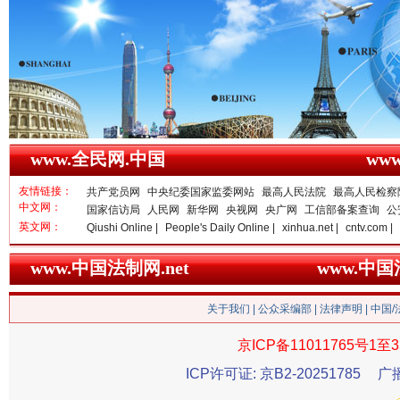
雄关漫道展新颜
“
www.全民网.中国
ww
友情链接：
共产党员网
中央纪委国家监委网站
最高人民法院
最高人民检察
中文网：
国家信访局
人民网
新华网
央视网
央广网
工信部备案查询
公
英文网：
Qiushi Online |
People's Daily Online |
xinhua.net |
cntv.com |
www.中国法制网.net
www.中
关于我们
|
公众采编部
|
法律声明
| 中国
衣柜里的秘密
高速路上
京ICP备11011765号1至3
ICP许可证: 京B2-20251785
广