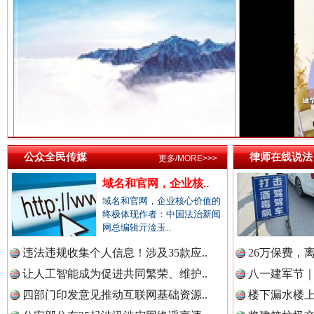
中国法院新闻网.
祁连巍巍树丰碑
高回报
中国检察新闻网.
中国医药新闻网.
公众全民传媒
律师在线说法
更多/MORE>>>
域名和官网，企业核..
中国企业新闻网.
域名和官网，企业核心价值的
终极体现作者：中国法治新闻
网总编辑亓淦玉..
一枚“钉子”竟然扎入要害部门
违法违规收集个人信息！涉及35款应..
26万保费，
中国农业新闻网.
让人工智能成为促进共同繁荣、维护..
八一建军节｜
四部门印发意见推动互联网基础资源..
楼下漏水楼上