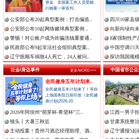
资金、非国家工作人员受贿、
行贿案一审宣判..
中国公众新闻网.
公安部公布20起典型案例：打击编造..
四川10家县
公安部公布10起网络赌球典型案例 ..
向新向绿向未
警惕！对公账户成为诈骗洗钱重要通..
8家强制性产
中国公民新闻网.
民政部公布9起非法社会组织典型案..
中国空调15
辽宁抚顺车祸致4人死亡，24人被问..
探访我国规模
社会/身边事件
中国省市公众
更多/MORE>>>
春天里的科技盛宴
中国公共新闻网.
全民健身五年计划来..
全民健身五年计划来了！等你
上场国务院日前印发《全民健
身计划(2026-20..
中国法制新闻网.
2026年阿坝州“萌芽杯·希望杯”三..
江西一男子拒
镜头丨大暑三秋近
甘肃系统整治
主动投案！贵州习酒总经理助理、酒..
辽宁通报5起