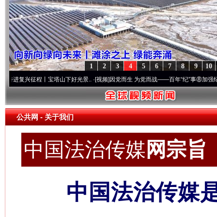
1
2
3
4
5
6
7
8
9
10
程丨宝塔山下好光景..
·[视频]
因党而生 为党而战——百年“纪”事⑧加强纪律..
·[视频]
牢
公共网
- 关于我们
中国法治传媒
网宗旨 c
中国法治传媒