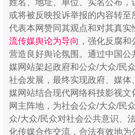
姓名、地址、单位、实名公布，让
或将被反映投诉举报的内容转至
代表本网赞同其观点和对其真实
流传媒舆论为导向
，强化反腐和
营造良好舆论氛围。通过中国公共
这是一记警钟！
谢
媒网站架起政府和公众/大众/民
社会发展，最终实现政府、媒体、
媒网站结合现代网络科技影视文
网主阵地，为社会公众/大众/民
众/大众/民众对社会公共意识、
化传媒合作交流，合法有效地为公
今