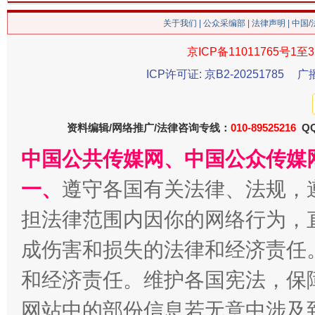
今
关于我们
|
公众采编部
|
法律声明
| 中国
在谋一域中谋全局
京ICP备11011765号1至3
ICP许可证: 京B2-20251785
广
资料编辑/网络推广/法律咨询专线：
010-89525216
QQ
中国公共传媒网、中国公众传媒
一、
遵守各国有关法律、法规，
习近平的博鳌关键词
担法律范围内因你的网络行为，
魏明亮
成伤害和损失的法律和经济责任
和经济责任。维护各国宪法，保
网站中的部份信息若无意中涉及