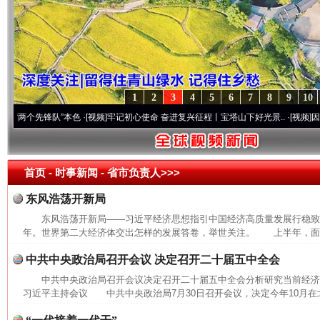
1
2
3
4
5
6
7
8
9
10
个先锋队”本色
·[视频]
牢记初心使命 奋进复兴征程丨宝塔山下好光景..
·[视频]
因党而生 
首页
- 时事新闻 -
省市负责人>>>
东风浩荡开新局
东风浩荡开新局——习近平经济思想指引中国经济高质量发展行稳致远
年。世界第二大经济体交出怎样的发展答卷，举世关注。 上半年，面对
中共中央政治局召开会议 决定召开二十届五中全会
中共中央政治局召开会议决定召开二十届五中全会分析研究当前经
习近平主持会议 中共中央政治局7月30日召开会议，决定今年10月在北