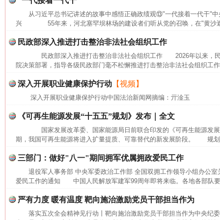
“一代接着一代干”
从习近平总书记讲述的故事中感悟正确政绩观⑬"一代接着一代干"中
兴 55年来，河北塞罕坝林场的建设者们听从党的召唤，在"黄沙遮天
民政部深入推进打击整治非法社会组织工作
民政部深入推进打击整治非法社会组织工作 2026年以来，民
院决策部署，指导各级民政部门毫不松懈推进打击整治非法社会组织工作，
深入开展职业健康保护行动
【视频】
深入开展职业健康保护行动中国法治新闻网摘编：亓淦玉
《可再生能源发展“十五五”规划》发布｜全文
国家发展改革委、国家能源局日前联合印发的《可再生能源发展"十
期，我国可再生能源将进入扩量提质、可靠替代的新发展阶段。 规划提出
三部门：做好"八一"期间拥军优属拥政爱民工作
退役军人事务部 中央军委政治工作部 全国双拥工作领导小组办公室
爱民工作的通知 中国人民解放军建军99周年即将来临。各地各部队要坚
网上购药对药下症？
严有力度 暖有温度 靶向施治激励党员干部担当作为
落实五次全会精神见行动丨靶向施治激励党员干部担当作为中央纪