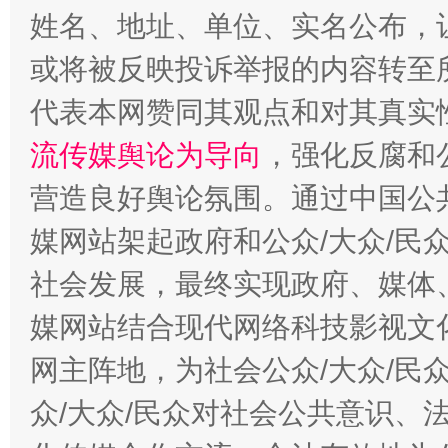
姓名、地址、单位、实名公布，让
或将被反映投诉举报的内容转至
这是一记警钟！
谢
代表本网赞同其观点和对其真实
流传媒舆论为导向
，强化反腐和
营造良好舆论氛围。通过中国公共
媒网站架起政府和公众/大众/民
社会发展，最终实现政府、媒体、
媒网站结合现代网络科技影视文
今
在谋一域中谋全局
网主阵地，为社会公众/大众/民
众/大众/民众对社会公共意识、