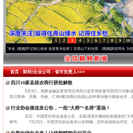
1
2
3
4
5
6
7
8
9
10
色
·[视频]
牢记初心使命 奋进复兴征程丨宝塔山下好光景..
·[视频]
因党而生 为党而战——
首页
- 财经/企业公司 -
省市负责人>>>
四川10家县级农商行获批解散
8月3日，国家金融监督管理总局四川监管局批复同意四川10家
四川青神、洪雅、丹棱、仁寿4家农商行由眉山农村商业银行吸收合并，四
行业协会接连发公告，一批“大师”“名师”退场！
近日，中国烹饪协会连发公告，全面清理并撤销此前颁发的"大师""
称号。 7月23日，中国烹饪协会发布公告明确，历年由该协会评定、颁