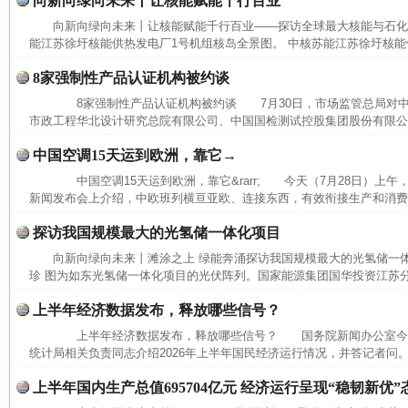
向新向绿向未来丨让核能赋能千行百业
向新向绿向未来丨让核能赋能千行百业——探访全球最大核能与石
能江苏徐圩核能供热发电厂1号机组核岛全景图。 中核苏能江苏徐圩核能供
8家强制性产品认证机构被约谈
8家强制性产品认证机构被约谈 7月30日，市场监管总局对中
市政工程华北设计研究总院有限公司、中国国检测试控股集团股份有限公司
中国空调15天运到欧洲，靠它→
中国空调15天运到欧洲，靠它&rarr; 今天（7月28日）上
新闻发布会上介绍，中欧班列横亘亚欧、连接东西，有效衔接生产和消费，
探访我国规模最大的光氢储一体化项目
网上购药对药下症？
向新向绿向未来丨滩涂之上 绿能奔涌探访我国规模最大的光氢储一
珍 图为如东光氢储一体化项目的光伏阵列。国家能源集团国华投资江苏
上半年经济数据发布，释放哪些信号？
上半年经济数据发布，释放哪些信号？ 国务院新闻办公室今
统计局相关负责同志介绍2026年上半年国民经济运行情况，并答记者问。
上半年国内生产总值695704亿元 经济运行呈现“稳韧新优”