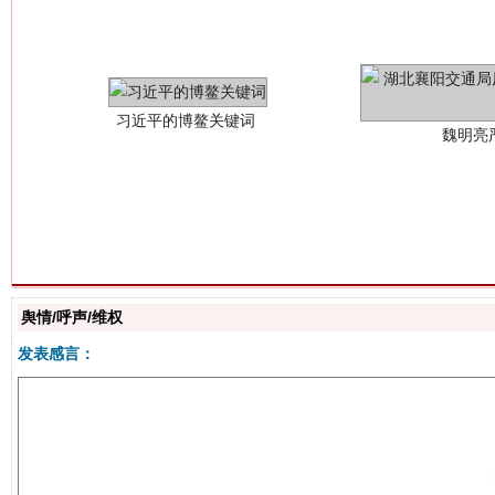
生
“刷贴”乱象丛生
舆情/呼声/维权
发表感言：