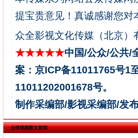
提宝贵意见！真诚感谢您对
众全影视文化传媒（北京）有
★★★★★
中国/公众/公共/
今
在谋一域中谋全局
案：京ICP备11011765号
11011202001678号。
制作采编部/影视采编部/发
全球视频图文新闻
习近平的博鳌关键词
魏明亮