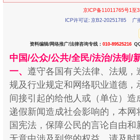
京ICP备11011765号1至3
ICP许可证: 京B2-20251785
广
今
资料编辑/网络推广/法律咨询专线：
010-89525216
QQ
在谋一域中谋全局
中国/公众/公共/全民/法治/法
一、
遵守各国有关法律、法规，
规及行业规定和网络职业道德，
间接引起的给他人或（单位）造
递假新闻造成社会影响的，本网
国宪法，保障公民的言论自由和
习近平的博鳌关键词
魏明亮
无意中涉及到您的权益，请及时