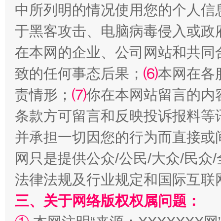
中所列明的情况使用您的个人信
揭批美国五大"原罪"
"炒
于黑客攻击、电脑病毒侵入或政
在本网的企业、公司网站和共同
致的任何事态后果；
⑹
本网在各
责情形；
⑺
你在本网站留言的内
条款方可留言和反映投诉报料等
并承担一切因您的行为而直接或
解纷+调解+退费，一次搞定
网只是提供公众/公民/大众/民
法律法规及行业规定和国际互联
三、关于网络版权权属问题：