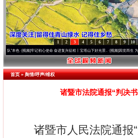
1
2
3
4
5
6
7
8
9
10
色
·[视频]
牢记初心使命 奋进复兴征程丨宝塔山下好光景..
·[视频]
因党而生 为党而战——百
首页
»
舆情/呼声/维权
诸暨市法院通报“判决书
诸暨市人民法院通报“判