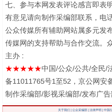
七、参与本网发表评论感言即表明
网上购药对药下症？
有意见请向制作采编部联系，电话：0
公众传媒所有辅助网站属多元发
传媒网的支持帮助与合作交流。
主办 :
★★★★★
中国/公众/公共/全民/
这是一记警钟！
谢
备11011765号1至52，京公网安备：
制作采编部/影视采编部/发布广告
关于我们
|
公众采编部
|
法律声明
| 中国