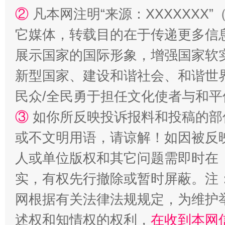
②
凡本网注明“来源：XXXXXX
它媒体，转载目的在于传递更多信
展示国家的国际形象，增强国家软
新型国家、建设和谐社会、和谐世界
漫山遍野的桃花与雪山、麦地、白藏房
除了
民众/全民勇于担任文化使者与和
③
如你所反映投诉报料和投稿的部
或不文明用语，请谅解！如因被反
人或单位版权和其它问题需即时在
实，有权先行撤除或暂时屏蔽。注
网根据有关法律法规规定，为维护
招工难、用工荒背后
述权和知情权的权利，
在收到本网