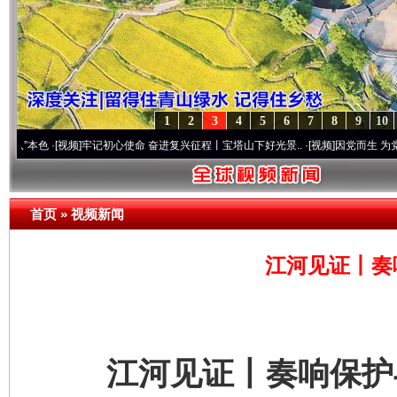
1
2
3
4
5
6
7
8
9
10
视频]
牢记初心使命 奋进复兴征程丨宝塔山下好光景..
·[视频]
因党而生 为党而战——百年
首页
»
视频新闻
江河见证丨奏
江河见证丨奏响保护