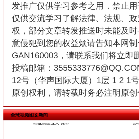
发推广仅供学习参考之用，禁止用
生
“刷贴”乱象丛生
仅供交流学习了解法律、法规、政
权，部分文章转发推送时未能及时
意侵犯到您的权益烦请告知本网制作采编
GAN160003，请联系我们将立即删
投稿邮箱：3555333776@QQ
12号（华声国际大厦）1层 1 2
揭批美国五大"原罪"
"炒
原创权利，请转载时务必注明原创作
全球视频图文新闻