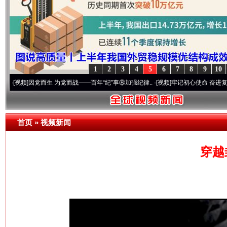
1
2
3
4
5
6
7
8
9
10
]
因党而生 为党而战——百年“纪”事⑧加强纪律..
·[视频]
牢记初心使命 奋进复兴征程丨“转
首页
»
视频新闻
穿越