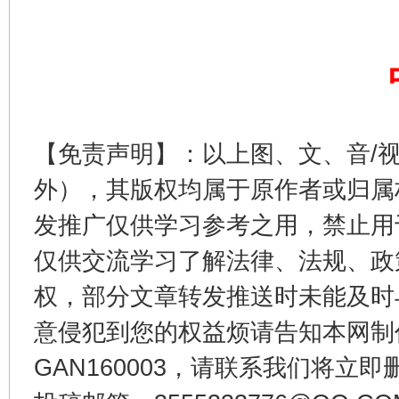
这是一记警钟！
谢
【免责声明】：以上图、文、音/
外），其版权均属于原作者或归属
发推广仅供学习参考之用，禁止用
仅供交流学习了解法律、法规、政
权，部分文章转发推送时未能及时
意侵犯到您的权益烦请告知本网制作采编
今
在谋一域中谋全局
GAN160003，请联系我们将立即删