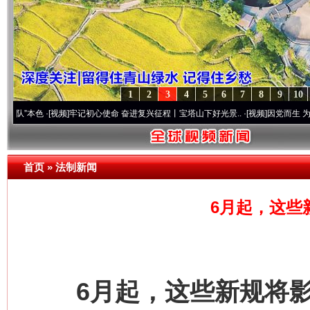
1
2
3
4
5
6
7
8
9
10
色
·[视频]
牢记初心使命 奋进复兴征程丨宝塔山下好光景..
·[视频]
因党而生 为党而战——
首页
»
法制新闻
6月起，这些
6月起，这些新规将影