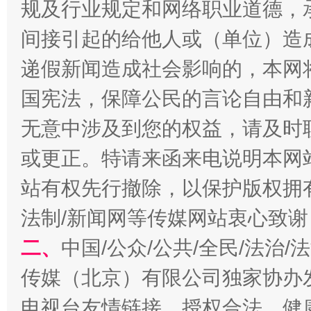
规及行业规定和网络职业道德，
间接引起的给他人或（单位）造
递假新闻造成社会影响的，本网
国宪法，保障公民的言论自由和
习近平的博鳌关键词
魏明亮
无意中涉及到您的权益，请及时
或更正。特请来函来电说明本网
站有权先行撤除，以保护版权拥有者
法制/新闻网等传媒网站衷心致谢
二、
中国/公众/公共/全民/法治
传媒（北京）有限公司独家协办
生
“刷贴”乱象丛生
电视台友情链接，授权合法、健