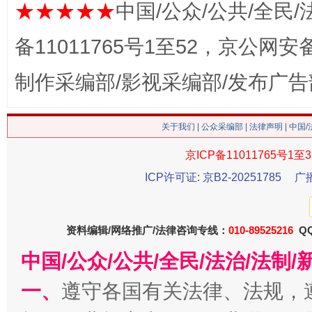
★★★★★
中国/公众/公共/全民/
备11011765号1至52，京公网安备：
这是一记警钟！
谢
制作采编部/影视采编部/发布广告
关于我们
|
公众采编部
|
法律声明
| 中国
京ICP备11011765号1至3
ICP许可证: 京B2-20251785
广
今
资料编辑/网络推广/法律咨询专线：
010-89525216
QQ
在谋一域中谋全局
中国/公众/公共/全民/法治/法
一、
遵守各国有关法律、法规，