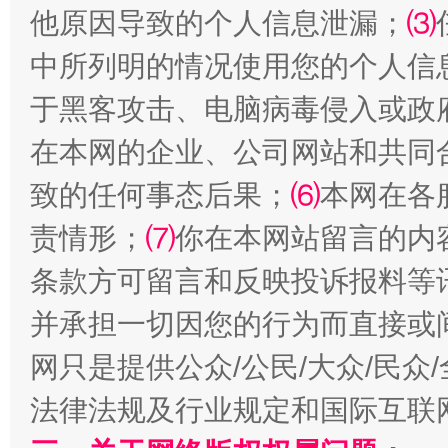
他原因导致的个人信息泄漏；
⑶
中所列明的情况使用您的个人信
于黑客攻击、电脑病毒侵入或政
在本网的企业、公司网站和共同
漫山遍野的桃花与雪山、麦地、白藏房
除了
致的任何事态后果；
⑹
本网在各
责情形；
⑺
你在本网站留言的内
条款方可留言和反映投诉报料等
并承担一切因您的行为而直接或
网只是提供公众/公民/大众/民
法律法规及行业规定和国际互联
招工难、用工荒背后