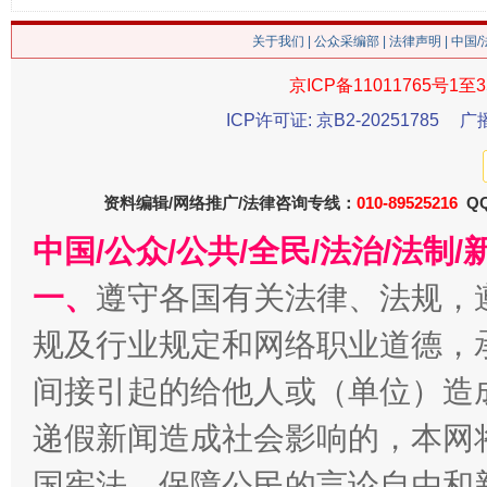
“刷贴”乱象丛生
关于我们
|
公众采编部
|
法律声明
| 中国
京ICP备11011765号1至3
ICP许可证: 京B2-20251785
广
资料编辑/网络推广/法律咨询专线：
010-89525216
QQ
中国/公众/公共/全民/法治/法
揭批美国五大"原罪"
"炒
一、
遵守各国有关法律、法规，
规及行业规定和网络职业道德，
间接引起的给他人或（单位）造
递假新闻造成社会影响的，本网
国宪法，保障公民的言论自由和