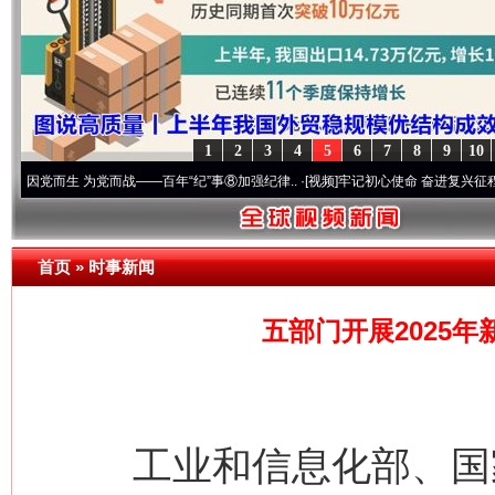
1
2
3
4
5
6
7
8
9
10
生 为党而战——百年“纪”事⑧加强纪律..
·[视频]
牢记初心使命 奋进复兴征程丨“转折之城”
首页
»
时事新闻
五部门开展2025
工业和信息化部、国家