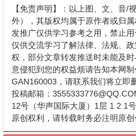
【免责声明】：以上图、文、音/
生
“刷贴”乱象丛生
外），其版权均属于原作者或归属
发推广仅供学习参考之用，禁止用
仅供交流学习了解法律、法规、政
权，部分文章转发推送时未能及时
意侵犯到您的权益烦请告知本网制作采编
GAN160003，请联系我们将立即删
投稿邮箱：3555333776@QQ
揭批美国五大"原罪"
"炒
12号（华声国际大厦）1层 1 2
原创权利，请转载时务必注明原创作