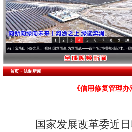
1
2
3
4
5
6
7
8
9
10
塔山下好光景..
·[视频]
因党而生 为党而战——百年“纪”事⑧加强纪律..
·[视频]
牢记初心
首页
»
法制新闻
《信用修复管理办法
国家发展改革委近日印