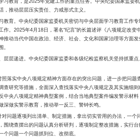
教育，是2025年党建工作的重点任务。中央纪委国家监委机
话，推动层层压实责任、力戒形式主义。
教育。中央纪委国家监委机关密切与中央层面学习教育工作专
作。2025年4月18日，署名“纪言”的长篇述评《八项规定改
神推动当代中国在政治、经济、社会、文化和国家治理等方面发
围。
层层递进。中央纪委国家监委和各级纪检监察机关坚持抓重点
照落实中央八项规定精神方面存在的突出问题，进一步把问题
调查研究等措施，全面深入查找落实中央八项规定及其实施细则
反中央八项规定精神典型案例，结合当地典型案件编发警示材料
做深做实警示教育，推动举一反三、警钟长鸣。
对问题逐项列出清单、制定措施，拿出切实管用的办法，一个
，围绕查摆出的问题认真分析研判，逐项制定整改措施，实行台
一个问题一个问题抓到位、改彻底。