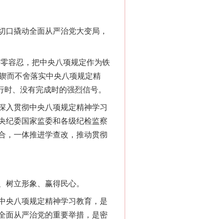
切口撬动全面从严治党大变局，
零容忍，把中央八项规定作为铁
“锲而不舍落实中央八项规定精
进行时、没有完成时的强烈信号。
深入贯彻中央八项规定精神学习
央纪委国家监委和各级纪检监察
合，一体推进学查改，推动贯彻
、树立形象、赢得民心。
中央八项规定精神学习教育，是
全面从严治党的重要举措，是密