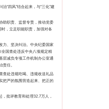
“四风”结合起来，与“三化”建
协助职责、监督专责，推动党委
同时，立足职能职责，加强对各
发力、坚决纠治。中央纪委国家
布全国查处违反中央八项规定精
基层减负专项工作机制办公室通
新中国诞生的见证
治责任。
肃查处违规吃喝、违规收送礼品
实把严的氛围营造起来、把正的
，批评教育和处理32.7万人，