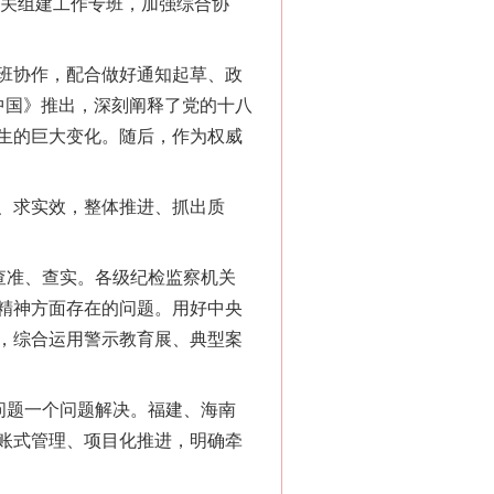
关组建工作专班，加强综合协
班协作，配合做好通知起草、政
变中国》推出，深刻阐释了党的十八
生的巨大变化。随后，作为权威
、求实效，整体推进、抓出质
查准、查实。各级纪检监察机关
精神方面存在的问题。用好中央
，综合运用警示教育展、典型案
问题一个问题解决。福建、海南
账式管理、项目化推进，明确牵