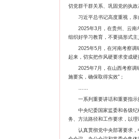
切党群干群关系、巩固党的执政
习近平总书记高度重视，亲自
2025年3月，在贵州、云南
组织好学习教育，不要搞形式主
2025年5月，在河南考察调
起来，切实把作风硬要求变成硬
2025年7月，在山西考察调
施要实，确保取得实效”；
……
一系列重要讲话和重要指示批
中央纪委国家监委和各级纪检
务、方法路径和工作要求，以理
认真贯彻党中央部署要求，中
会会议、办公会议和常委会集体