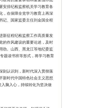
署安排纪检监察机关学习教育各
化，在保障全党学习教育上再深
书记、国家监委主任刘金国全程
进新征程纪检监察工作高质量发
党的作风建设的重要论述，及时
用劲。山西、黑龙江等地纪委监
、专题读书班等形式，将学习教育
深刻认识到，新时代深入贯彻落
平新时代中国特色社会主义思想
发入脑入心，持续转化为坚决做