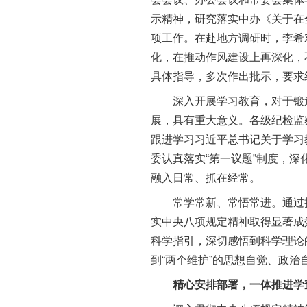
示精神，研究落实中办《关于在
项工作。在赴地方调研时，李希
化，在推动作风建设上再深化，
具体指导，多次作出批示，要求
深入开展学习教育，对于锻造
展，具有重大意义。各级纪检监
跟进学习习近平总书记关于学习
委认真落实“第一议题”制度，
融入日常、抓在经常。
常学常新、常悟常进。通过持
实中央八项规定精神取得显著成
科学指引，深切感悟到科学理论
到“两个维护”的思想自觉、政治
精心安排部署，一体推进学查