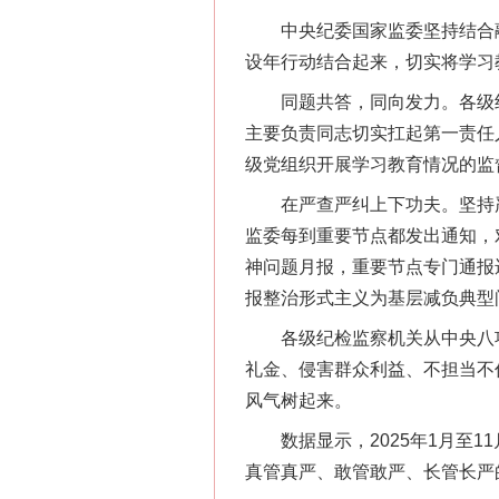
中央纪委国家监委坚持结合融合
设年行动结合起来，切实将学习
同题共答，同向发力。各级纪
主要负责同志切实扛起第一责任
级党组织开展学习教育情况的监
在严查严纠上下功夫。坚持严
监委每到重要节点都发出通知，
神问题月报，重要节点专门通报
报整治形式主义为基层减负典型
在谋一域中谋全局
各级纪检监察机关从中央八项
礼金、侵害群众利益、不担当不
风气树起来。
数据显示，2025年1月至11
真管真严、敢管敢严、长管长严