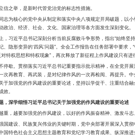
信之举，是新时代管党治党的标志性措施。
志为核心的党中央从制定和落实中央八项规定开局破题，以小
动政治、经济、社会、文化、国家治理等各方面发生深刻变化。
，习近平总书记深刻分析当前反腐败斗争形势，指出“始终坚持
纪、隐形变异的‘四风’问题”。全会工作报告在任务部署中要求，
决反对特权思想和特权现象”，再次释放了新征程上作风建设只有
停歇。贯彻落实习近平总书记重要指示批示精神，在全党开展
一次再教育、再武装，是对纪律作风的一次再检阅、再提升。中
关于加强党的作风建设的重要论述，坚持以学促干、注重结合融
成效。
，深学细悟习近平总书记关于加强党的作风建设的重要论述
重，越要加强党的作风建设，以好的作风振奋精神、激发斗志
国建设、民族复兴伟业的关键时期，党中央部署开展深入贯彻
中国特色社会主义思想主题教育和党纪学习教育成果、纵深推进