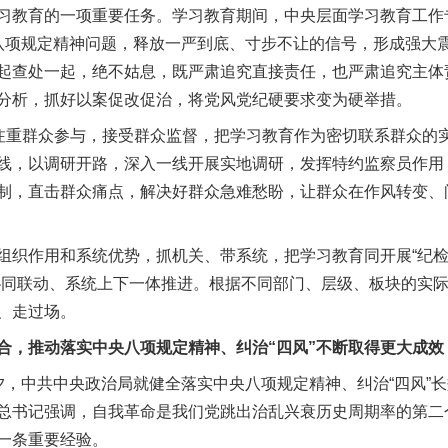
教育的一项重要任务。学习教育期间，中央层面学习教育工作专
八项规定精神问题，释放一严到底、寸步不让的信号，形成强大
起查处一起，绝不姑息，既严肃追究直接责任，也严肃追究主体
分析，抓好以案促改促治，将党风党纪硬要求变为硬举措。
重群众参与，接受群众监督，把学习教育作为密切联系群众的
线，以调研开路，深入一线开展实地调研，发挥特约监察员作用
制，直击群众痛点，解决好群众急难愁盼，让群众在作风转变、
茶叶“炒上天”
织作用和系统优势，抓机关、带系统，把学习教育同开展“纪检
协同联动、系统上下一体推进。根据不同部门、层级、板块的实
、走过场。
，推动落实中央八项规定精神、纠治“四风”不断取得更大成效
前夕，中共中央政治局就健全落实中央八项规定精神、纠治“四风”
总书记强调，自我革命是我们党跳出治乱兴衰历史周期率的第二
一条重要经验。
谢谢有你温暖了四季